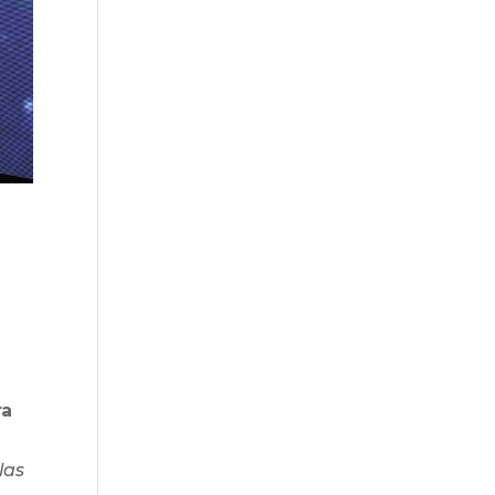
ra
las