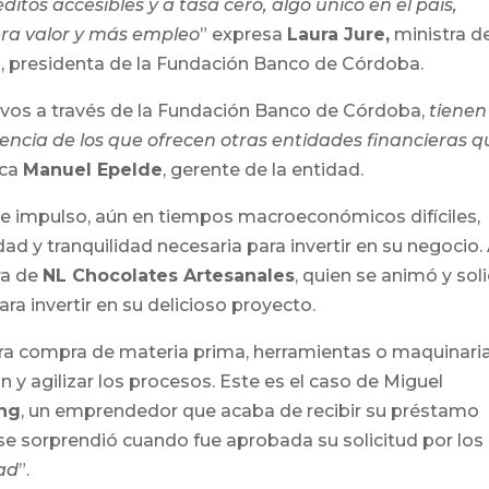
itos accesibles y a tasa cero, algo único en el país,
ra valor y más empleo
” expresa
Laura Jure,
ministra d
ez, presidenta de la Fundación Banco de Córdoba.
vos a través de la Fundación Banco de Córdoba,
tienen
rencia de los que ofrecen otras entidades financieras 
rca
Manuel Epelde
, gerente de la entidad.
 impulso, aún en tiempos macroeconómicos difíciles,
ad y tranquilidad necesaria para invertir en su negocio. 
ra de
NL Chocolates Artesanales
, quien se animó y soli
ra invertir en su delicioso proyecto.
ara compra de materia prima, herramientas o maquinari
 y agilizar los procesos. Este es el caso de Miguel
ng
, un emprendedor que acaba de recibir su préstamo
se sorprendió cuando fue aprobada su solicitud por los
dad
”.