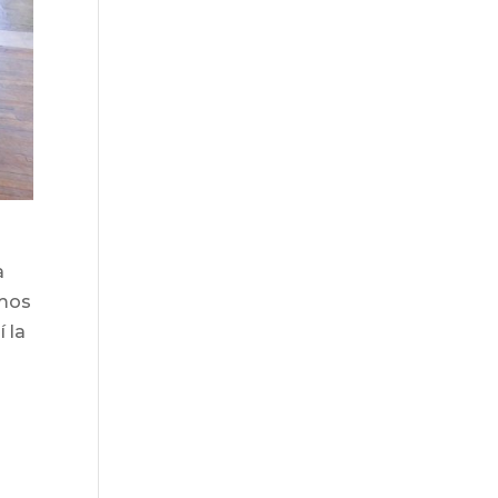
a
emos
 la