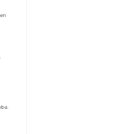
 en
a
oba.